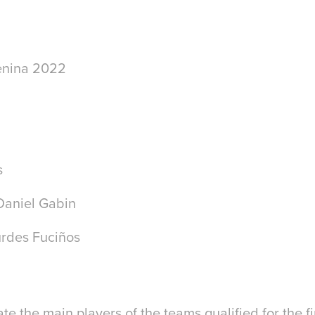
enina 2022
s
Daniel Gabin
rdes Fuciños
rate the main players of the teams qualified for the f