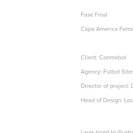
Fase Final
Copa America Fem
Client:
Conmebol
Agency:
Futbol Site
Director of project:
Head of Design:
Lou
I was hired to illust