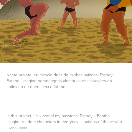
Neste projeto, eu mesclo duas de minhas paixões: Disney +
Futebol. Imagino personagens aleatórios em situações do
cotidiano de quem ama o futebol.
In this project, I mix two of my passions: Disney + Football. I
imagine random characters in everyday situations of those who
love soccer.