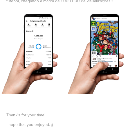
futebol, chegando a marca de 1.000.000 de visualizações!!!
Thank's for your time!
I hope that you enjoyed. ;)